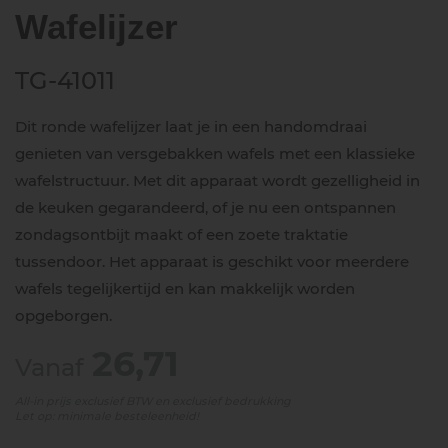
Wafelijzer
TG-41011
Dit ronde wafelijzer laat je in een handomdraai
genieten van versgebakken wafels met een klassieke
wafelstructuur. Met dit apparaat wordt gezelligheid in
de keuken gegarandeerd, of je nu een ontspannen
zondagsontbijt maakt of een zoete traktatie
tussendoor. Het apparaat is geschikt voor meerdere
wafels tegelijkertijd en kan makkelijk worden
opgeborgen.
26,71
Vanaf
All-in prijs exclusief BTW en exclusief bedrukking
Let op: minimale besteleenheid!