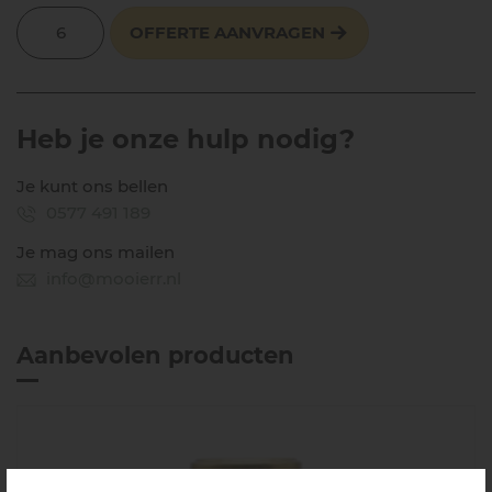
OFFERTE AANVRAGEN
Heb je onze hulp nodig?
Je kunt ons bellen
0577 491 189
Je mag ons mailen
info@mooierr.nl
Aanbevolen producten