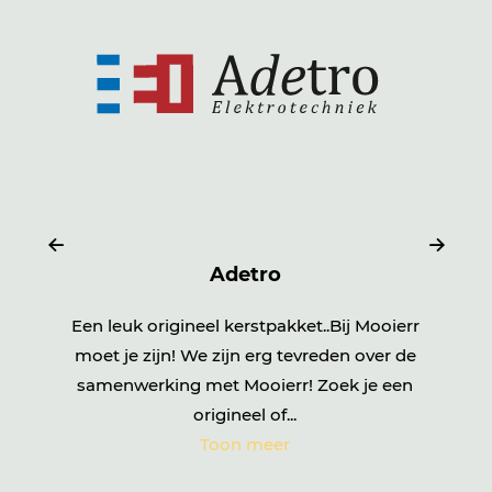
Agiboo
ij Mooierr
Goede kwalitatieve artikelen, waardoor je
n over de
er lang plezier van hebt! Vriendelijk en
k je een
laagdrempelig contact, waardoor je al
snel...
Toon meer