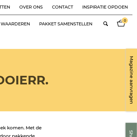
TTEN
OVER ONS
CONTACT
INSPIRATIE OPDOEN
0
ES WAARDEREN
PAKKET SAMENSTELLEN
Magazine aanvragen
OOIERR.
hoek komen. Met de
n door pakkende