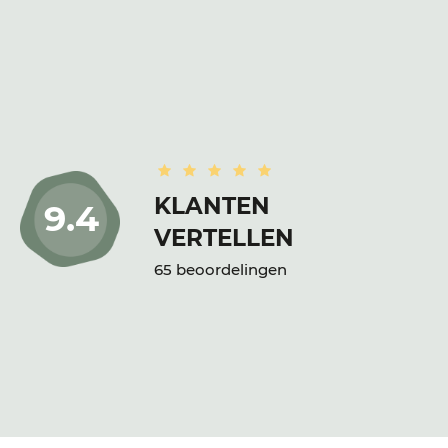
Goed
KLANTEN
9.4
ple
VERTELLEN
65 beoordelingen