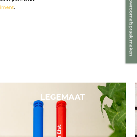
Showroomafspraak maken
timent
.
LEGEMAAT