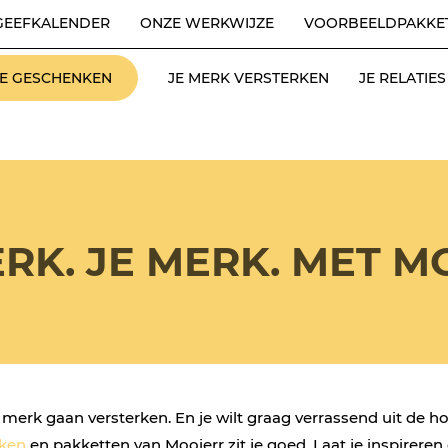
GEEFKALENDER
ONZE WERKWIJZE
VOORBEELDPAKKE
LE GESCHENKEN
JE MERK VERSTERKEN
JE RELATI
RK. JE MERK. MET M
w merk gaan versterken. En je wilt graag verrassend uit de 
nken
en pakketten van Mooierr zit je goed. Laat je inspirere