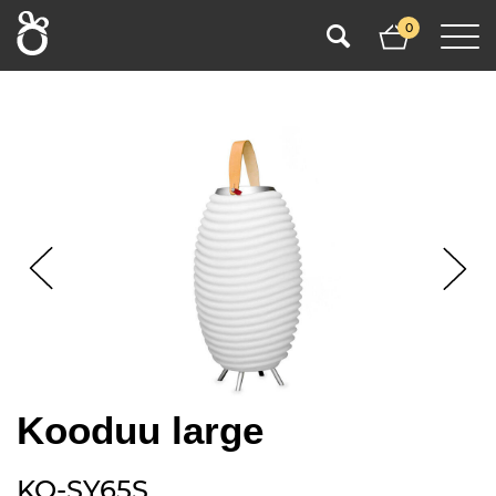
0
Kooduu large
KO-SY65S