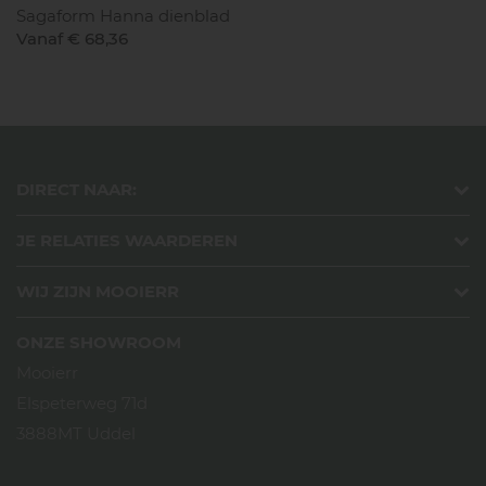
Sagaform Hanna dienblad
Vanaf € 68,36
DIRECT NAAR:
JE RELATIES WAARDEREN
WIJ ZIJN MOOIERR
ONZE SHOWROOM
Mooierr
Elspeterweg 71d
3888MT Uddel