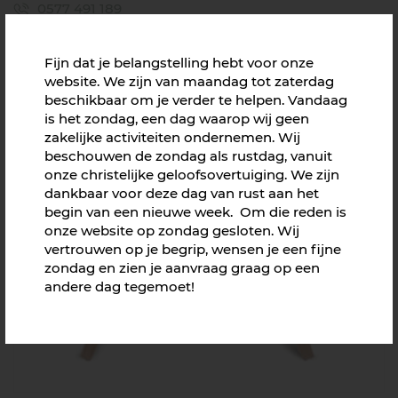
0577 491 189
Je mag ons mailen
info@mooierr.nl
Fijn dat je belangstelling hebt voor onze
website. We zijn van maandag tot zaterdag
beschikbaar om je verder te helpen. Vandaag
is het zondag, een dag waarop wij geen
Aanbevolen producten
zakelijke activiteiten ondernemen. Wij
beschouwen de zondag als rustdag, vanuit
onze christelijke geloofsovertuiging. We zijn
dankbaar voor deze dag van rust aan het
begin van een nieuwe week. Om die reden is
onze website op zondag gesloten. Wij
vertrouwen op je begrip, wensen je een fijne
zondag en zien je aanvraag graag op een
andere dag tegemoet!