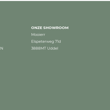
ONZE SHOWROOM
Mooierr
Elspeterweg 71d
EN
3888MT Uddel