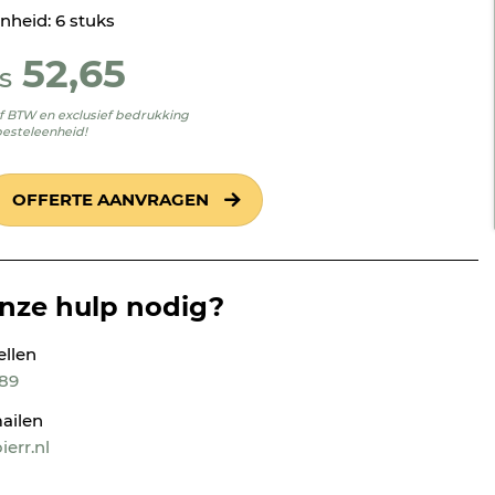
Showroomafspraak maken
nheid: 6 stuks
52,65
s
ief BTW en exclusief bedrukking
besteleenheid!
OFFERTE AANVRAGEN
onze hulp nodig?
ellen
189
ailen
err.nl