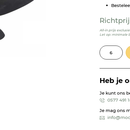
Bestelee
Richtprij
All-in prijs exclus
Let op: minimale 
Heb je 
Je kunt ons b
0577 491 
Je mag ons m
info@mooi