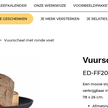
GEEFKALENDER
ONZE WERKWIJZE
VOORBEELDPAKKE
LE GESCHENKEN
JE MERK VERSTERKEN
JE RELATI
>
Vuurschaal met ronde voet
Vuurs
ED-FF20
Een mooie stij
verkrijgbaar i
78 x 26 cm.
Afmeting