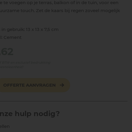
 te voegen op je terras, balkon of in de tuin, voor een
uurzame touch. Zet de kaars bij regen zoveel mogelijk
in gebruik: 13 x 13 x 7,5 cm
l: Cement
,62
ief BTW en exclusief bedrukking
besteleenheid!
OFFERTE AANVRAGEN
onze hulp nodig?
ellen