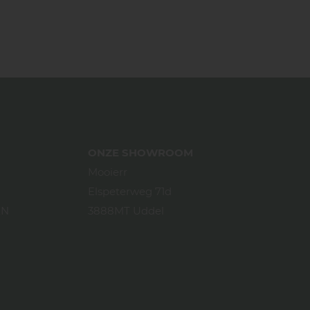
ONZE SHOWROOM
Mooierr
Elspeterweg 71d
EN
3888MT Uddel