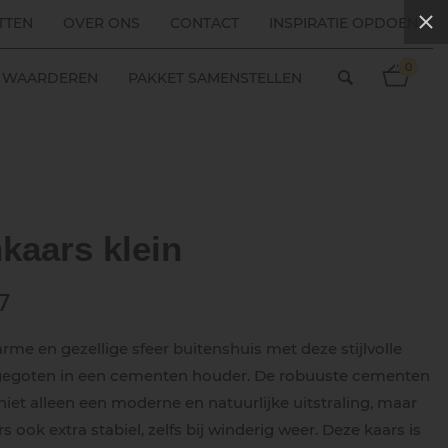
TTEN
OVER ONS
CONTACT
INSPIRATIE OPDOEN
0
ES WAARDEREN
PAKKET SAMENSTELLEN
kaars klein
7
rme en gezellige sfeer buitenshuis met deze stijlvolle
 gegoten in een cementen houder. De robuuste cementen
niet alleen een moderne en natuurlijke uitstraling, maar
 ook extra stabiel, zelfs bij winderig weer. Deze kaars is