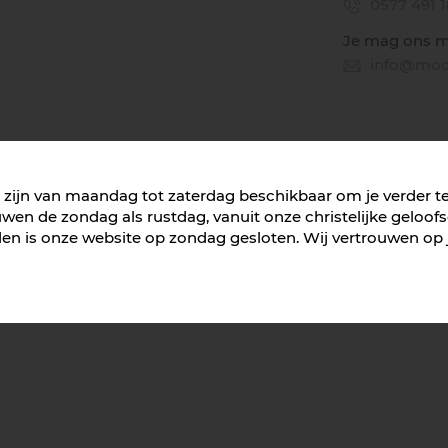
0577 491 
Je mag ons m
info@mooi
We zijn van maandag tot zaterdag beschikbaar om je verder t
wen de zondag als rustdag, vanuit onze christelijke geloof
n is onze website op zondag gesloten. Wij vertrouwen op je