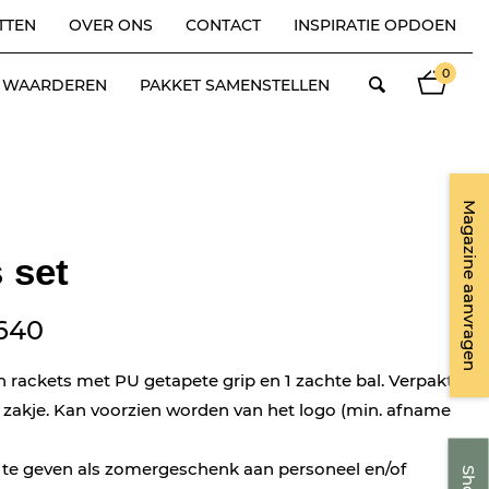
TTEN
OVER ONS
CONTACT
INSPIRATIE OPDOEN
0
ES WAARDEREN
PAKKET SAMENSTELLEN
Magazine aanvragen
 set
640
 rackets met PU getapete grip en 1 zachte bal. Verpakt in
zakje. Kan voorzien worden van het logo (min. afname
te geven als zomergeschenk aan personeel en/of