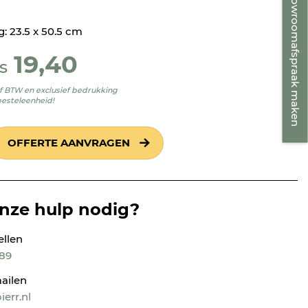
Showroomafspraak maken
: 23.5 x 50.5 cm
19,40
s
ief BTW en exclusief bedrukking
besteleenheid!
OFFERTE AANVRAGEN
onze hulp nodig?
ellen
189
ailen
err.nl