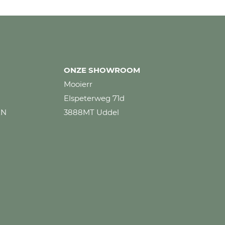
ONZE SHOWROOM
Mooierr
Elspeterweg 71d
EN
3888MT Uddel