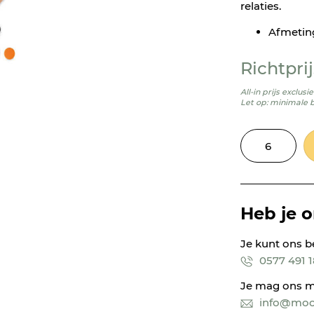
relaties.
Afmeting
Richtprij
All-in prijs exclus
Let op: minimale 
Heb je 
Je kunt ons b
0577 491 
Je mag ons m
info@mooi