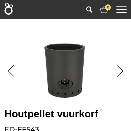
0
Houtpellet vuurkorf
ED-FF543