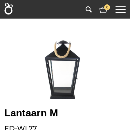
0
Lantaarn M
ED-WL77