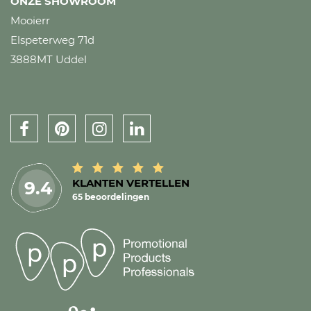
ONZE SHOWROOM
Mooierr
Elspeterweg 71d
3888MT Uddel
KLANTEN VERTELLEN
9.4
65 beoordelingen