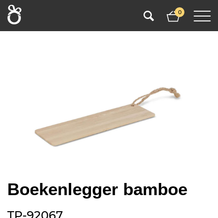
0
Boekenlegger bamboe
TP-92067