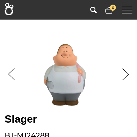
0
Slager
BT-M124288