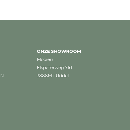
ONZE SHOWROOM
Mooierr
Elspeterweg 71d
EN
3888MT Uddel