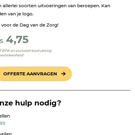
n allerlei soorten uitvoeringen van beroepen. Kan
en van je logo.
e voor de Dag van de Zorg!
4,75
s
ief BTW en exclusief bedrukking
besteleenheid!
OFFERTE AANVRAGEN
onze hulp nodig?
ellen
189
ailen