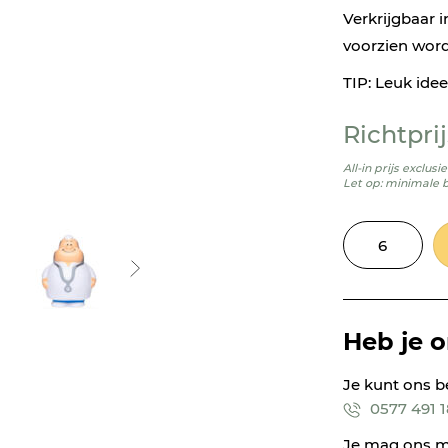
Verkrijgbaar i
voorzien word
TIP: Leuk ide
Richtprij
All-in prijs exclus
Let op: minimale 
Heb je 
Je kunt ons b
0577 491 
Je mag ons m