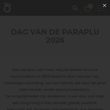
0
DAG VAN DE PARAPLU
2026
Een paraplu, niet meer weg te denken in onze
huishoudens. In 1852 bedacht door Samuel Fox.
Geweldige uitvinding, wat ons betreft, die door de jaren
heen steeds verder doorontwikkeld is.
De mogelijkheden zijn eindeloos, maar voor ons staat
één ding hoog in het vaandel; goede kwaliteit.
Natuurlijk zijn de 'looks' ook belangrijk, dus bekijken