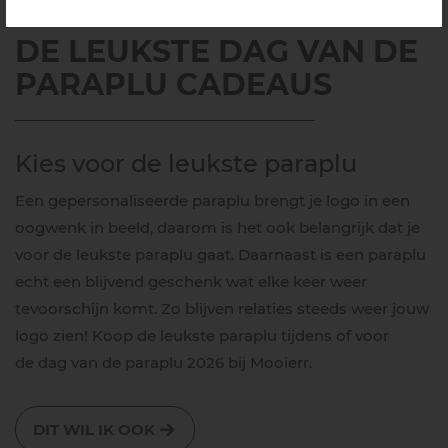
DE LEUKSTE DAG VAN DE
PARAPLU CADEAUS
Kies voor de leukste paraplu
Een gepersonaliseerde paraplu brengt je logo in een
oogwenk in beeld, daarom is het ook belangrijk dat je
voor de leukste paraplu gaat. Daarnaast is een paraplu
echt een blijvend geschenk wat elke keer weer
tevoorschijn komt. Zo blijven relaties steeds weer jouw
logo zien! Koop de leukste paraplu tijdens of voor
de dag van de paraplu 2026 bij Mooierr.
DIT WIL IK OOK