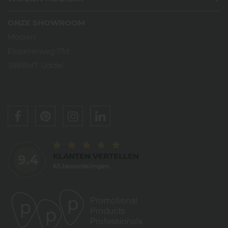
ONZE SHOWROOM
Mooierr
Elspeterweg 71d
3888MT Uddel
KLANTEN VERTELLEN
9.4
65 beoordelingen