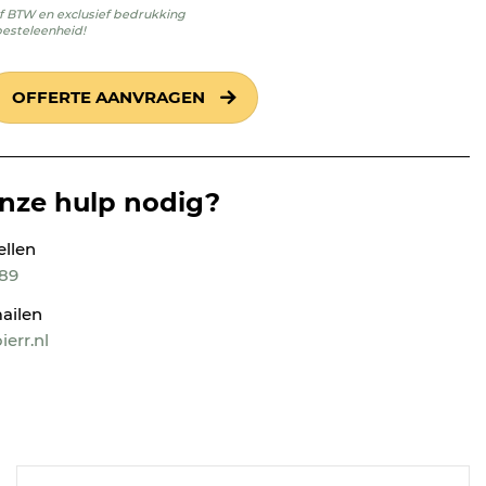
ief BTW en exclusief bedrukking
besteleenheid!
OFFERTE AANVRAGEN
onze hulp nodig?
ellen
189
ailen
err.nl