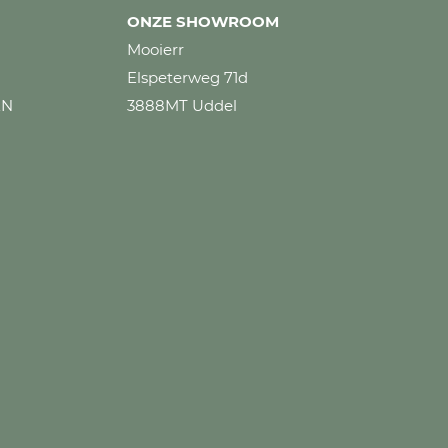
ONZE SHOWROOM
Mooierr
Elspeterweg 71d
EN
3888MT Uddel