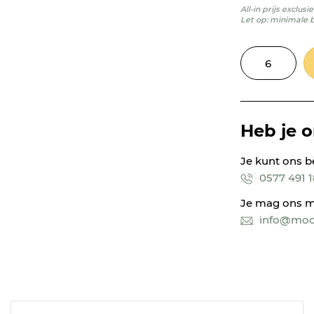
All-in prijs exclus
Let op: minimale 
Heb je 
Je kunt ons b
0577 491 
Je mag ons m
info@mooi