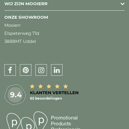
WIJ ZIJN MOOIERR
ONZE SHOWROOM
Mooierr
Elspeterweg 71d
3888MT Uddel
KLANTEN VERTELLEN
9.4
65 beoordelingen