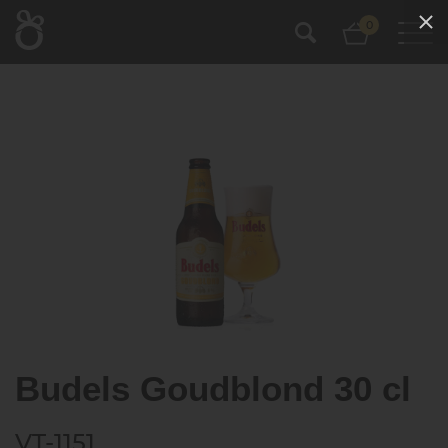
0
Budels Goudblond 30 cl
VT-1151