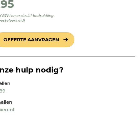
,95
ief BTW en exclusief bedrukking
besteleenheid!
OFFERTE AANVRAGEN
onze hulp nodig?
ellen
189
ailen
err.nl