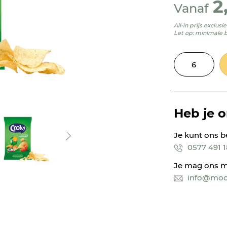
2
Vanaf
All-in prijs exclus
Let op: minimale 
Heb je 
Je kunt ons b
0577 491 
Je mag ons m
info@mooi