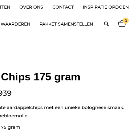
TTEN
OVER ONS
CONTACT
INSPIRATIE OPDOEN
0
ES WAARDEREN
PAKKET SAMENSTELLEN
 Chips 175 gram
939
nte aardappelchips met een unieke bolognese smaak.
nebloemolie.
 175 gram