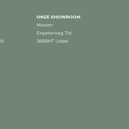
ONZE SHOWROOM
Mooierr
Elspeterweg 71d
EN
3888MT Uddel