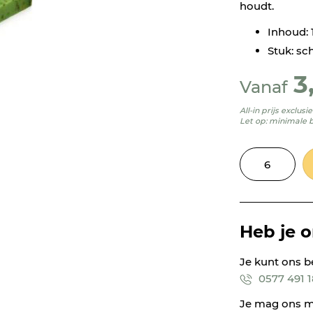
houdt.
Inhoud:
Stuk: sch
3
Vanaf
All-in prijs exclus
Let op: minimale 
Heb je 
Je kunt ons b
0577 491 
Je mag ons m