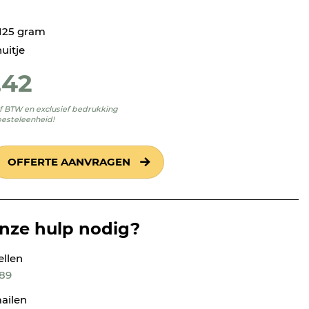
 125 gram
uitje
,42
ief BTW en exclusief bedrukking
besteleenheid!
OFFERTE AANVRAGEN
onze hulp nodig?
ellen
189
ailen