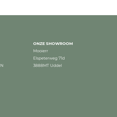
ONZE SHOWROOM
Mooierr
Elspeterweg 71d
EN
3888MT Uddel