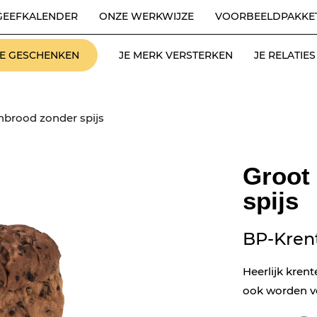
GEEFKALENDER
ONZE WERKWIJZE
VOORBEELDPAKKE
LE GESCHENKEN
JE MERK VERSTERKEN
JE RELATI
nbrood zonder spijs
Groot
spijs
BP-Kren
Heerlijk kren
ook worden vo