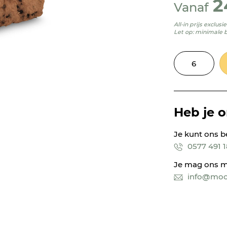
2
Vanaf
All-in prijs exclus
Let op: minimale 
Heb je 
Je kunt ons b
0577 491 
Je mag ons m
info@mooi