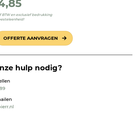
4,85
ief BTW en exclusief bedrukking
besteleenheid!
OFFERTE AANVRAGEN
onze hulp nodig?
ellen
189
ailen
err.nl