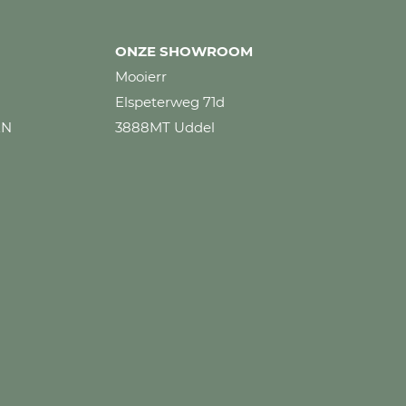
ONZE SHOWROOM
Mooierr
Elspeterweg 71d
EN
3888MT Uddel