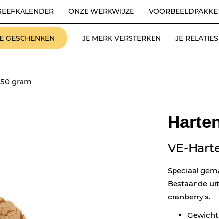
GEEFKALENDER
ONZE WERKWIJZE
VOORBEELDPAKKE
LE GESCHENKEN
JE MERK VERSTERKEN
JE RELATI
250 gram
Harte
VE-Hart
Speciaal gema
Bestaande uit
cranberry's.
Gewicht