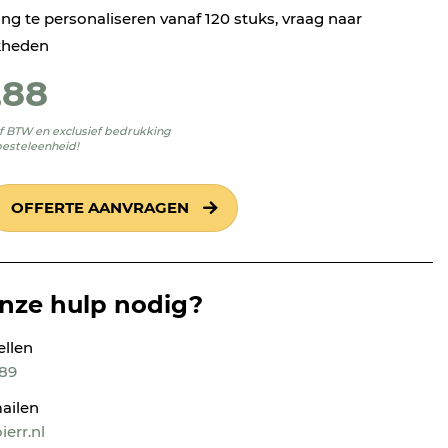
ng te personaliseren vanaf 120 stuks, vraag naar
kheden
,88
ief BTW en exclusief bedrukking
besteleenheid!
OFFERTE AANVRAGEN
onze hulp nodig?
ellen
189
ailen
err.nl