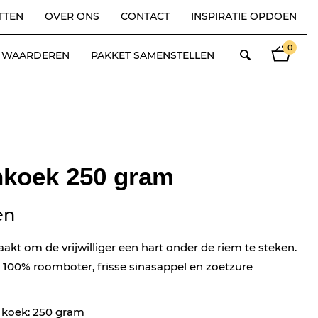
TTEN
OVER ONS
CONTACT
INSPIRATIE OPDOEN
0
ES WAARDEREN
PAKKET SAMENSTELLEN
nkoek 250 gram
en
akt om de vrijwilliger een hart onder de riem te steken.
 100% roomboter, frisse sinasappel en zoetzure
 koek: 250 gram