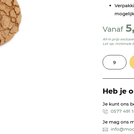
Verpakki
mogelij
5
Vanaf
All-in prijs exclus
Let op: minimale 
Heb je 
Je kunt ons b
0577 491 
Je mag ons m
info@mooi