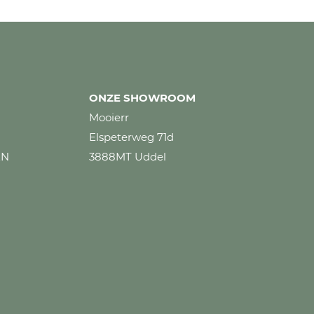
ONZE SHOWROOM
Mooierr
Elspeterweg 71d
EN
3888MT Uddel