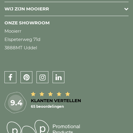
WIJ ZIJN MOOIERR
ONZE SHOWROOM
Mooierr
Elspeterweg 71d
3888MT Uddel
KLANTEN VERTELLEN
9.4
65 beoordelingen