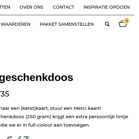
TTEN
OVER ONS
CONTACT
INSPIRATIE OPDOEN
0
ES WAARDEREN
PAKKET SAMENSTELLEN
 geschenkdoos
735
aar een (kerst)kaart, stuur een Merci kaart!
henkdoos (250 gram) krijgt een extra persoonlijk tintje
die we er in full-colour aan toevoegen.