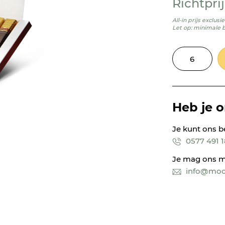
Richtprij
All-in prijs exclus
Let op: minimale 
Heb je 
Je kunt ons b
0577 491 
Je mag ons m
info@mooi