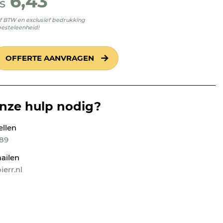
6,43
s
ief BTW en exclusief bedrukking
besteleenheid!
OFFERTE AANVRAGEN
onze hulp nodig?
ellen
189
ailen
err.nl