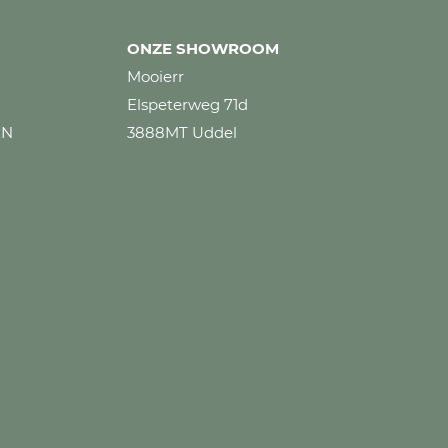
ONZE SHOWROOM
Mooierr
Elspeterweg 71d
EN
3888MT Uddel