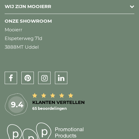
WIJ ZIJN MOOIERR
ONZE SHOWROOM
Mooierr
Elspeterweg 71d
3888MT Uddel
KLANTEN VERTELLEN
9.4
65 beoordelingen