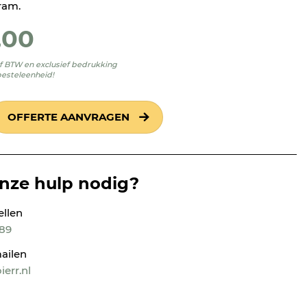
gram.
,00
ief BTW en exclusief bedrukking
besteleenheid!
OFFERTE AANVRAGEN
onze hulp nodig?
ellen
189
ailen
err.nl