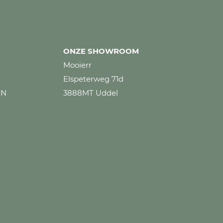
ONZE SHOWROOM
Mooierr
Elspeterweg 71d
EN
3888MT Uddel