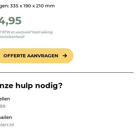
en: 335 x 190 x 210 mm
4,95
ief BTW en exclusief bedrukking
besteleenheid!
OFFERTE AANVRAGEN
onze hulp nodig?
ellen
189
ailen
err.nl