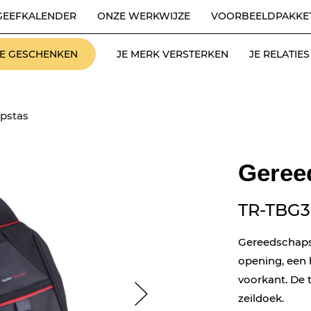
GEEFKALENDER
ONZE WERKWIJZE
VOORBEELDPAKKE
LE GESCHENKEN
JE MERK VERSTERKEN
JE RELATI
pstas
Geree
TR-TBG3
Gereedschapst
opening, een 
voorkant. De 
zeildoek.