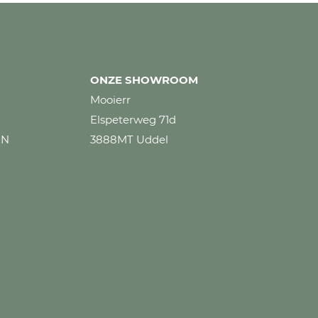
ONZE SHOWROOM
Mooierr
Elspeterweg 71d
EN
3888MT Uddel