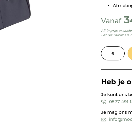
Afmeting
3
Vanaf
All-in prijs exclus
Let op: minimale 
Heb je 
Je kunt ons b
0577 491 
Je mag ons m
info@mooi