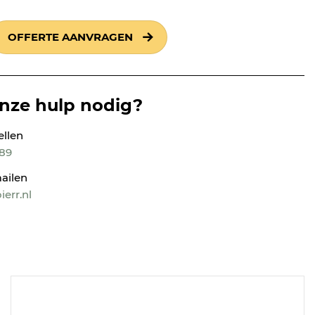
OFFERTE AANVRAGEN
onze hulp nodig?
ellen
189
ailen
err.nl