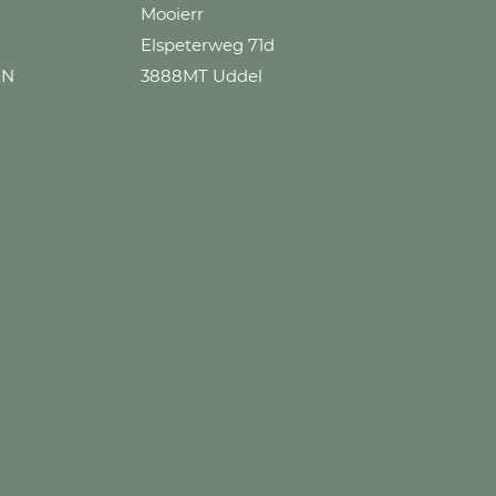
Mooierr
Elspeterweg 71d
EN
3888MT Uddel