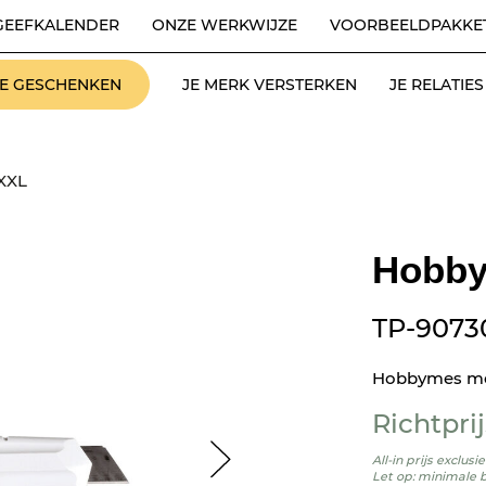
GEEFKALENDER
ONZE WERKWIJZE
VOORBEELDPAKKE
LE GESCHENKEN
JE MERK VERSTERKEN
JE RELATI
XXL
Hobby
TP-9073
Hobbymes met 
Richtprij
All-in prijs exclus
Let op: minimale 