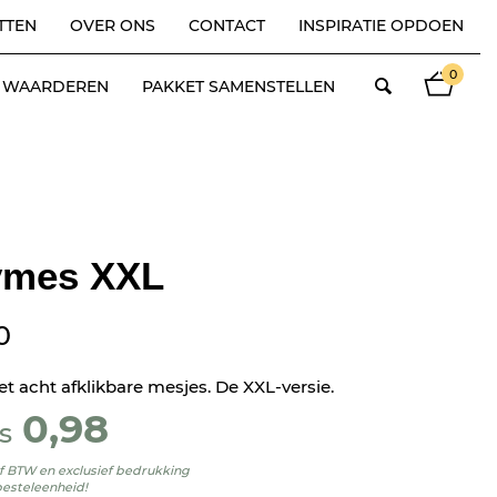
TTEN
OVER ONS
CONTACT
INSPIRATIE OPDOEN
0
ES WAARDEREN
PAKKET SAMENSTELLEN
mes XXL
0
acht afklikbare mesjes. De XXL-versie.
0,98
s
ief BTW en exclusief bedrukking
besteleenheid!