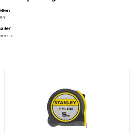
ellen
189
ailen
err.nl