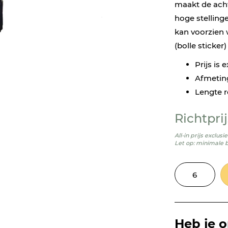
maakt de ach
hoge stelling
kan voorzien 
(bolle sticker
Prijs is 
Afmetin
Lengte r
Richtprij
All-in prijs exclus
Let op: minimale 
Heb je 