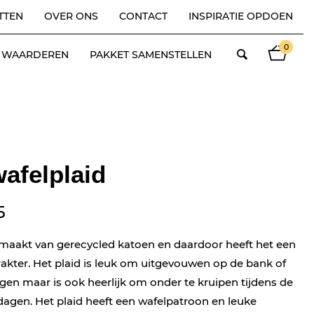
TTEN
OVER ONS
CONTACT
INSPIRATIE OPDOEN
0
ES WAARDEREN
PAKKET SAMENSTELLEN
afelplaid
5
gemaakt van gerecycled katoen en daardoor heeft het een
kter. Het plaid is leuk om uitgevouwen op de bank of
ggen maar is ook heerlijk om onder te kruipen tijdens de
agen. Het plaid heeft een wafelpatroon en leuke