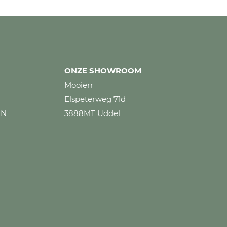
ONZE SHOWROOM
Mooierr
Elspeterweg 71d
EN
3888MT Uddel