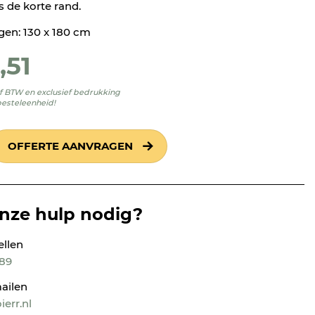
s de korte rand.
en: 130 x 180 cm
1,51
ief BTW en exclusief bedrukking
besteleenheid!
OFFERTE AANVRAGEN
onze hulp nodig?
ellen
189
ailen
err.nl