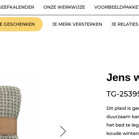
GEEFKALENDER
ONZE WERKWIJZE
VOORBEELDPAKKE
LE GESCHENKEN
JE MERK VERSTERKEN
JE RELATI
Jens w
TG-2539
Dit plaid is 
duurzaam kara
het bed te le
koude winterd