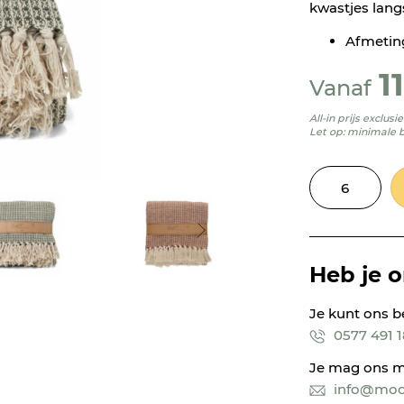
kwastjes lang
Afmeting
1
Vanaf
All-in prijs exclus
Let op: minimale 
Heb je 
Je kunt ons b
0577 491 
Je mag ons m
info@mooi