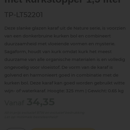
TP-LT52201
Deze slanke glazen karaf uit de Nature serie, is voorzien
van een donkerbruine kurken bol en combineert
duurzaamheid met vloeiende vormen en mysterie.
Sagaform, houdt van kurk omdat kurk het meest
duurzame van alle organische materialen is en volledig
ongevoelig voor vloeistof. De vorm van de karaf is
golvend en harmonieert goed in combinatie met de
kurken bol. Deze karaf kan goed worden gebruikt witte
wijn- of waterkaraf. Hoogte: 325 mm | Gewicht: 0.65 kg
34,35
Vanaf
All-in prijs exclusief BTW en exclusief bedrukking
Let op: minimale besteleenheid!