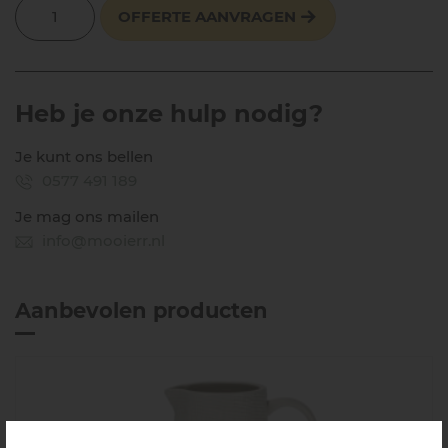
OFFERTE AANVRAGEN
Heb je onze hulp nodig?
Je kunt ons bellen
0577 491 189
Je mag ons mailen
info@mooierr.nl
Aanbevolen producten