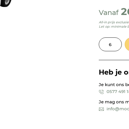
2
Vanaf
All-in prijs exclus
Let op: minimale 
Heb je 
Je kunt ons b
0577 491 
Je mag ons m
info@mooi