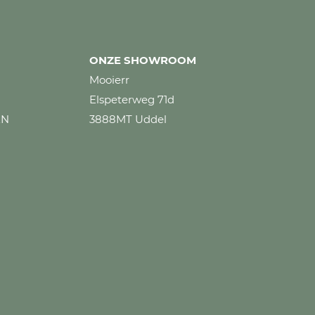
ONZE SHOWROOM
Mooierr
Elspeterweg 71d
EN
3888MT Uddel