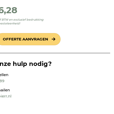
6,28
ief BTW en exclusief bedrukking
besteleenheid!
OFFERTE AANVRAGEN
onze hulp nodig?
ellen
189
ailen
err.nl