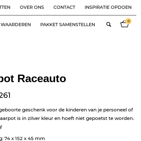
TTEN
OVER ONS
CONTACT
INSPIRATIE OPDOEN
0
ES WAARDEREN
PAKKET SAMENSTELLEN
pot Raceauto
261
geboorte geschenk voor de kinderen van je personeel of
paarpot is in zilver kleur en hoeft niet gepoetst te worden.
g!
: 74 x 152 x 45 mm