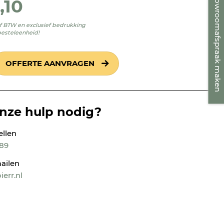
Showroomafspraak maken
1,10
ief BTW en exclusief bedrukking
besteleenheid!
OFFERTE AANVRAGEN
onze hulp nodig?
ellen
189
ailen
err.nl