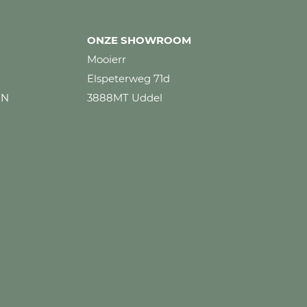
ONZE SHOWROOM
Mooierr
Elspeterweg 71d
EN
3888MT Uddel