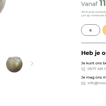
1
Vanaf
All-in prijs exclus
Let op: minimale 
Heb je 
Je kunt ons b
0577 491 
Je mag ons m
info@mooi