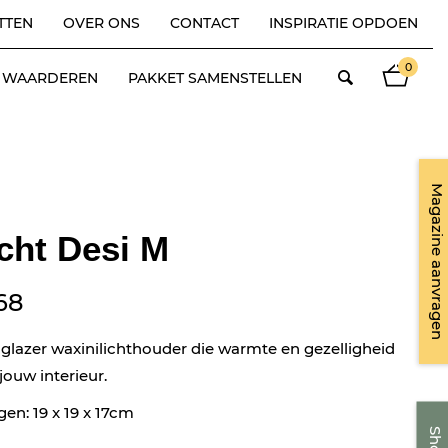
TTEN
OVER ONS
CONTACT
INSPIRATIE OPDOEN
0
ES WAARDEREN
PAKKET SAMENSTELLEN
Magazine aanvragen
cht Desi M
68
 glazer waxinilichthouder die warmte en gezelligheid
jouw interieur.
en: 19 x 19 x 17cm