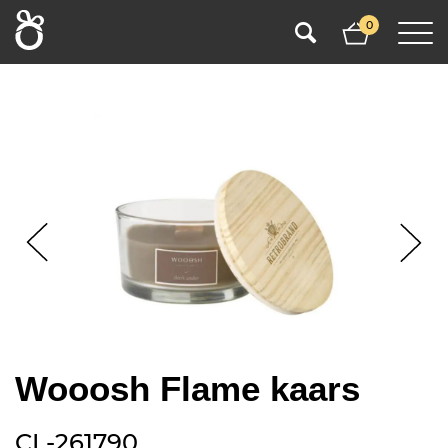
0
Wooosh Flame kaars
CL-261790