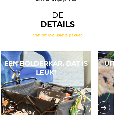
DE
DETAILS
Van dit exclusieve pakket
EEN BOLDERKAR, DAT IS
UI
LEUK!