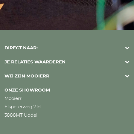
DIRECT NAAR:
JE RELATIES WAARDEREN
WIJ ZIJN MOOIERR
ONZE SHOWROOM
Mooierr
Elspeterweg 71d
3888MT Uddel