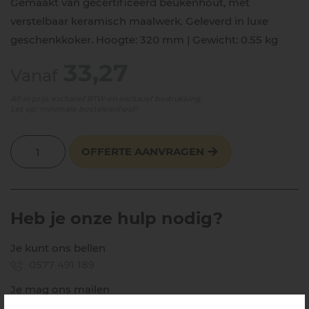
Gemaakt van gecertificeerd beukenhout, met
verstelbaar keramisch maalwerk. Geleverd in luxe
geschenkkoker. Hoogte: 320 mm | Gewicht: 0.55 kg
33,27
Vanaf
All-in prijs exclusief BTW en exclusief bedrukking
Let op: minimale besteleenheid!
OFFERTE AANVRAGEN
Heb je onze hulp nodig?
Je kunt ons bellen
0577 491 189
Je mag ons mailen
info@mooierr.nl