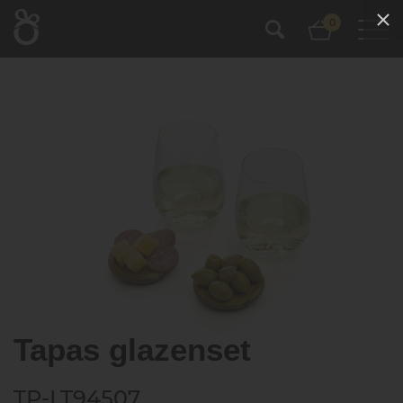
0
Tapas glazenset
TP-LT94507