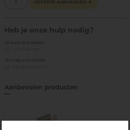
OFFERTE AANVRAGEN
Heb je onze hulp nodig?
Je kunt ons bellen
0577 491 189
Je mag ons mailen
info@mooierr.nl
Aanbevolen producten