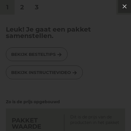
x
1
2
3
0577 491 189
Leuk! Je gaat een pakket
0
samenstellen.
BEKIJK BESTELTIPS
FILTER
BEKIJK INSTRUCTIEVIDEO
Zo is de prijs opgebouwd
Dit is de prijs van de
PAKKET
producten in het pakket
WAARDE