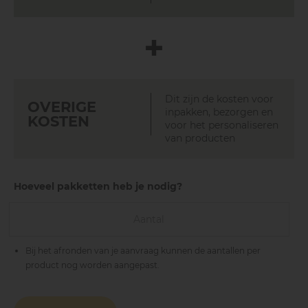
+
Lattenkist met deksel middel old look
Vanaf € 20,95
Dit zijn de kosten voor
OVERIGE
inpakken, bezorgen en
KOSTEN
voor het personaliseren
van producten
3 kleuren
Hoeveel pakketten heb je nodig?
Bij het afronden van je aanvraag kunnen de aantallen per
product nog worden aangepast.
Boodschappentrolley 50 liter met deksel
Vanaf € 37,80