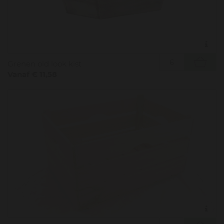
Grenen old look kist
Vanaf € 11,58