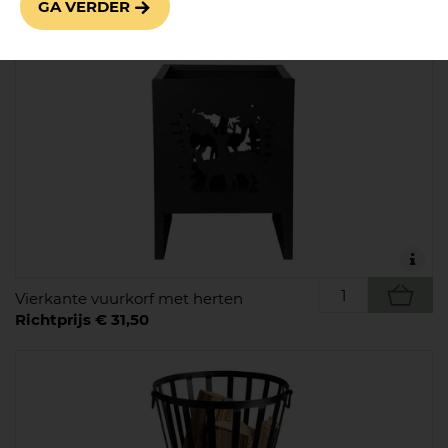
GA VERDER
Vierkante vuurkorf met herten
Richtprijs € 31,50