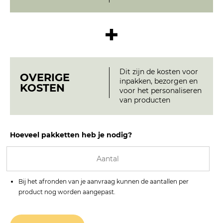
+
Vuurschaal op pootjes
Richtprijs € 23,22
Dit zijn de kosten voor
OVERIGE
inpakken, bezorgen en
KOSTEN
voor het personaliseren
van producten
Hoeveel pakketten heb je nodig?
Bij het afronden van je aanvraag kunnen de aantallen per
product nog worden aangepast.
BBQ rooster voor vuurschaal M
Vanaf € 10,70