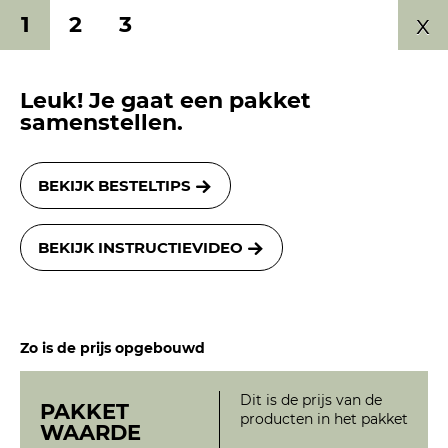
x
1
2
3
0577 491 189
Leuk! Je gaat een pakket
0
samenstellen.
BEKIJK BESTELTIPS
FILTER
BEKIJK INSTRUCTIEVIDEO
Zo is de prijs opgebouwd
Dit is de prijs van de
PAKKET
producten in het pakket
WAARDE