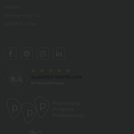
Mooierr
Elspeterweg 71d
3888MT Uddel
KLANTEN VERTELLEN
9.4
65 beoordelingen