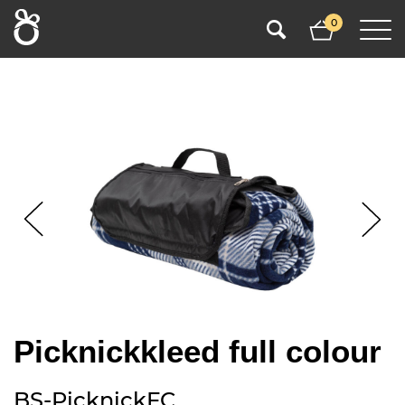
0
Picknickkleed full colour
BS-PicknickFC