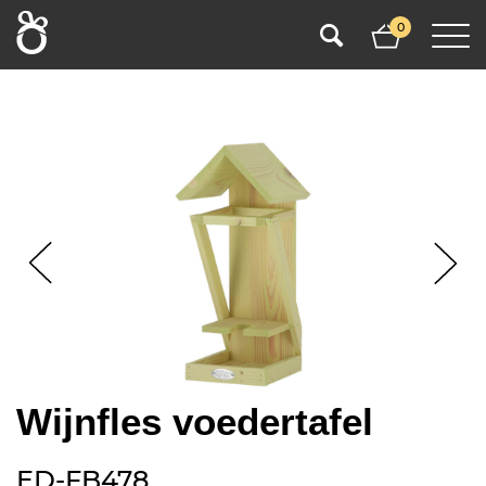
0
Wijnfles voedertafel
ED-FB478