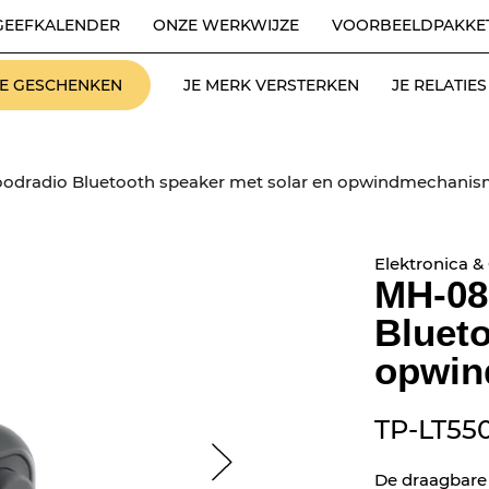
GEEFKALENDER
ONZE WERKWIJZE
VOORBEELDPAKKE
LE GESCHENKEN
JE MERK VERSTERKEN
JE RELATI
odradio Bluetooth speaker met solar en opwindmechani
Elektronica &
MH-08
Blueto
opwin
TP-LT55
De draagbare