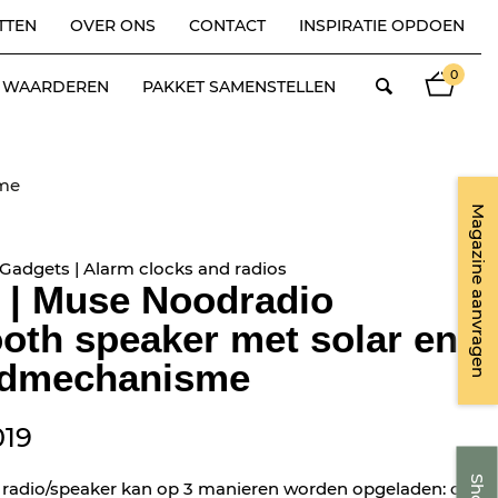
TTEN
OVER ONS
CONTACT
INSPIRATIE OPDOEN
0
ES WAARDEREN
PAKKET SAMENSTELLEN
sme
Magazine aanvragen
 Gadgets | Alarm clocks and radios
 | Muse Noodradio
oth speaker met solar en
dmechanisme
019
 radio/speaker kan op 3 manieren worden opgeladen: op