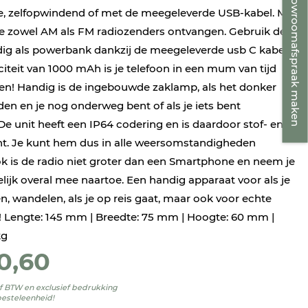
Showroomafspraak maken
e, zelfopwindend of met de meegeleverde USB-kabel. Met
je zowel AM als FM radiozenders ontvangen. Gebruik de
ig als powerbank dankzij de meegeleverde usb C kabel.
iteit van 1000 mAh is je telefoon in een mum van tijd
n! Handig is de ingebouwde zaklamp, als het donker
den en je nog onderweg bent of als je iets bent
De unit heeft een IP64 codering en is daardoor stof- en
t. Je kunt hem dus in alle weersomstandigheden
k is de radio niet groter dan een Smartphone en neem je
jk overal mee naartoe. Een handig apparaat voor als je
, wandelen, als je op reis gaat, maar ook voor echte
 Lengte: 145 mm | Breedte: 75 mm | Hoogte: 60 mm |
kg
0,60
ief BTW en exclusief bedrukking
besteleenheid!