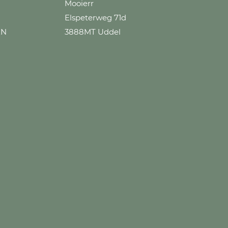
Mooierr
Elspeterweg 71d
EN
3888MT Uddel