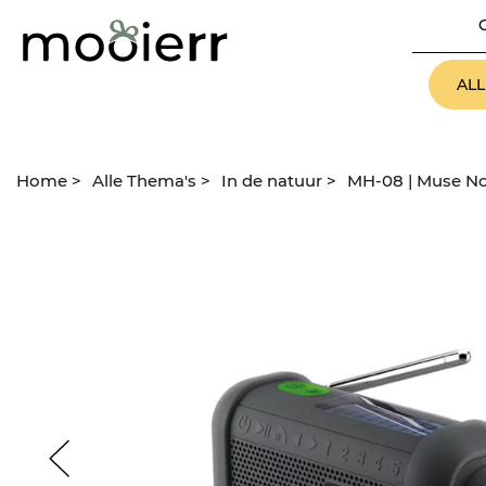
AL
Home
>
Alle Thema's
>
In de natuur
>
MH-08 | Muse No