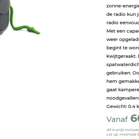
zonne-energi
de radio kun 
radio eenvoud
Met een capac
weer opgelade
begint te wor
kwijtgeraakt. 
spatwaterdich
gebruiken. Oo
hem gemakkeli
gaat kamperen
noodgevallen!
Gewicht: 0.4 
6
Vanaf
All-in prijs exclus
Let op: minimale 