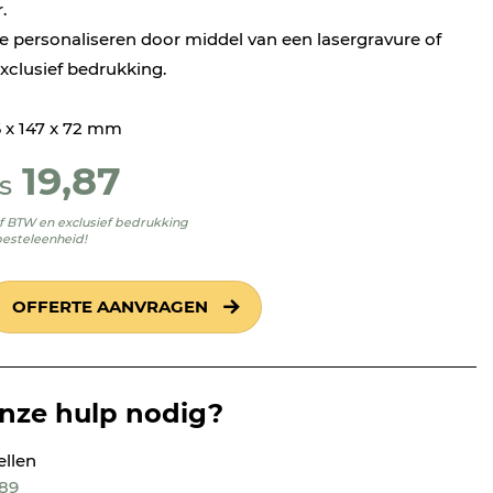
.
e personaliseren door middel van een lasergravure of
 exclusief bedrukking.
6 x 147 x 72 mm
19,87
s
ief BTW en exclusief bedrukking
besteleenheid!
OFFERTE AANVRAGEN
onze hulp nodig?
ellen
189