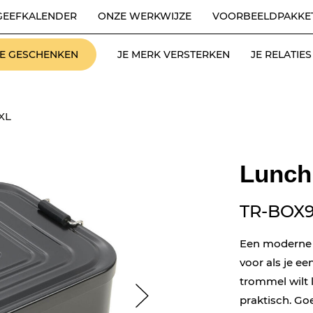
GEEFKALENDER
ONZE WERKWIJZE
VOORBEELDPAKKE
LE GESCHENKEN
JE MERK VERSTERKEN
JE RELATI
XL
Lunch
TR-BOX
Een moderne k
voor als je ee
trommel wilt 
praktisch. Go