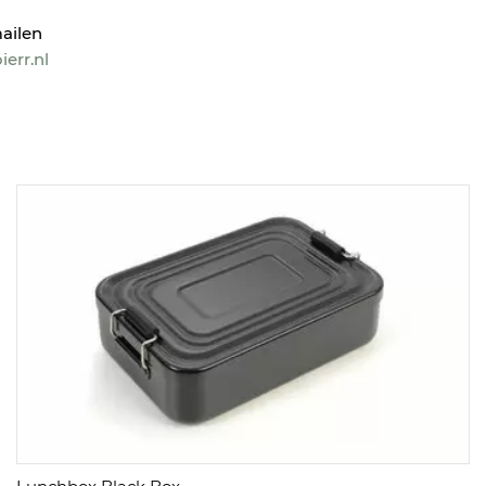
ailen
err.nl