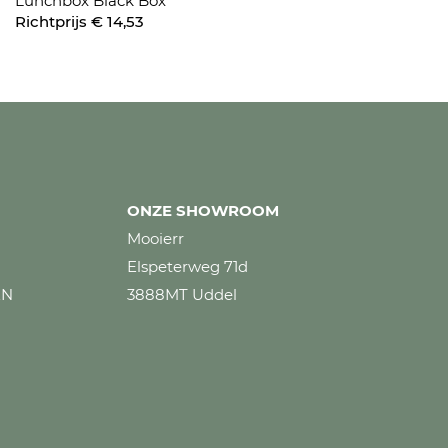
Lunchbox Black Box
Richtprijs € 14,53
ONZE SHOWROOM
Mooierr
Elspeterweg 71d
EN
3888MT Uddel