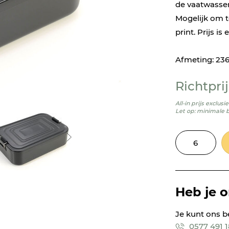
de vaatwasser
Mogelijk om t
print. Prijs is
Afmeting: 23
Richtprij
All-in prijs exclus
Let op: minimale 
Heb je 
Je kunt ons b
0577 491 