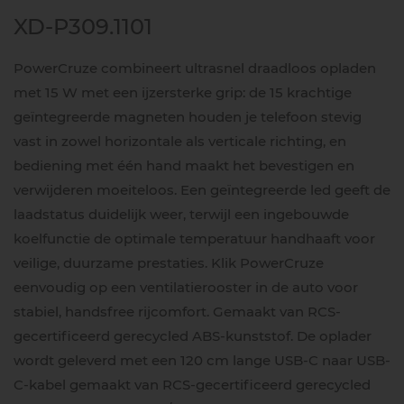
XD-P309.1101
PowerCruze combineert ultrasnel draadloos opladen
met 15 W met een ijzersterke grip: de 15 krachtige
geïntegreerde magneten houden je telefoon stevig
vast in zowel horizontale als verticale richting, en
bediening met één hand maakt het bevestigen en
verwijderen moeiteloos. Een geïntegreerde led geeft de
laadstatus duidelijk weer, terwijl een ingebouwde
koelfunctie de optimale temperatuur handhaaft voor
veilige, duurzame prestaties. Klik PowerCruze
eenvoudig op een ventilatierooster in de auto voor
stabiel, handsfree rijcomfort. Gemaakt van RCS-
gecertificeerd gerecycled ABS-kunststof. De oplader
wordt geleverd met een 120 cm lange USB-C naar USB-
C-kabel gemaakt van RCS-gecertificeerd gerecycled