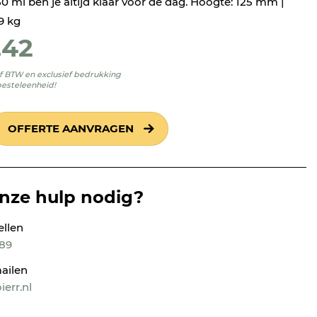
0 ml ben je altijd klaar voor de dag. Hoogte: 125 mm |
9 kg
,42
ief BTW en exclusief bedrukking
besteleenheid!
OFFERTE AANVRAGEN
onze hulp nodig?
ellen
189
ailen
err.nl