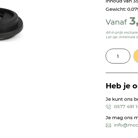
inhoud van 35
Gewicht: 0.07
3
Vanaf
All-in prijs exclus
Let op: minimale 
Heb je 
Je kunt ons b
0577 491 
Je mag ons m
info@mooi