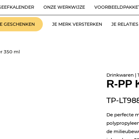
GEEFKALENDER
ONZE WERKWIJZE
VOORBEELDPAKKE
LE GESCHENKEN
JE MERK VERSTERKEN
JE RELATI
r 350 ml
Drinkwaren |
R-PP K
TP-LT98
De perfecte m
polypropyleen 
de milieubewu