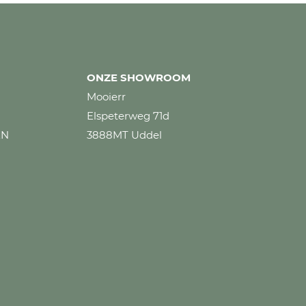
ONZE SHOWROOM
Mooierr
Elspeterweg 71d
EN
3888MT Uddel