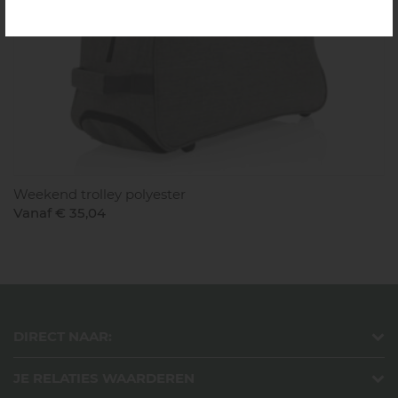
Weekend trolley polyester
Vanaf € 35,04
DIRECT NAAR:
JE RELATIES WAARDEREN