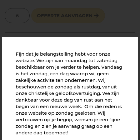
OFFERTE AANVRAGEN
Heb je onze hulp nodig?
Fijn dat je belangstelling hebt voor onze
Je kunt ons bellen
website. We zijn van maandag tot zaterdag
0577 491 189
beschikbaar om je verder te helpen. Vandaag
is het zondag, een dag waarop wij geen
Je mag ons mailen
zakelijke activiteiten ondernemen. Wij
info@mooierr.nl
beschouwen de zondag als rustdag, vanuit
onze christelijke geloofsovertuiging. We zijn
dankbaar voor deze dag van rust aan het
begin van een nieuwe week. Om die reden is
Aanbevolen producten
onze website op zondag gesloten. Wij
vertrouwen op je begrip, wensen je een fijne
zondag en zien je aanvraag graag op een
andere dag tegemoet!