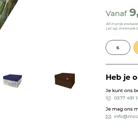
9
Vanaf
All-in prijs exclus
Let op: minimale 
Heb je 
Je kunt ons b
0577 491 
Je mag ons m
info@mooi