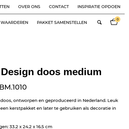
TTEN
OVER ONS
CONTACT
INSPIRATIE OPDOEN
0
ES WAARDEREN
PAKKET SAMENSTELLEN
 Design doos medium
BM.1010
 doos, ontworpen en geproduceerd in Nederland. Leuk
 een kerstpakket en later te gebruiken als decoratie in
en: 33.2 x 24.2 x 16.5 cm