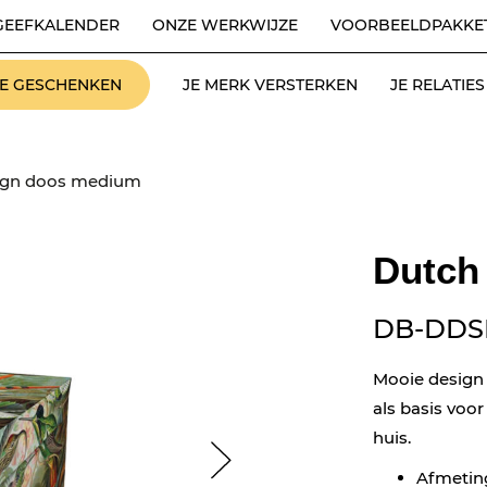
GEEFKALENDER
ONZE WERKWIJZE
VOORBEELDPAKKE
LE GESCHENKEN
JE MERK VERSTERKEN
JE RELATI
ign doos medium
Dutch
DB-DDS
Mooie design
als basis voor
huis.
Afmeting