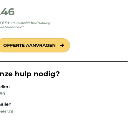
,46
ief BTW en exclusief bedrukking
besteleenheid!
OFFERTE AANVRAGEN
onze hulp nodig?
ellen
189
ailen
err.nl