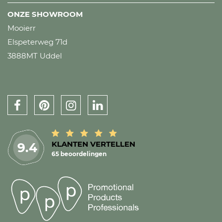
ONZE SHOWROOM
Mooierr
Elspeterweg 71d
3888MT Uddel
KLANTEN VERTELLEN
9.4
65 beoordelingen