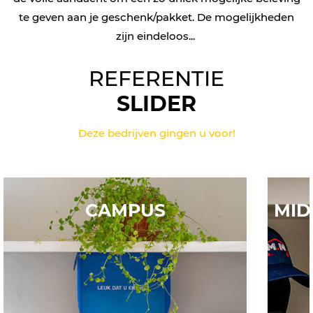
te geven aan je geschenk/pakket. De mogelijkheden
zijn eindeloos...
REFERENTIE
SLIDER
Deze bedrijven gingen u voor!
CAMPUS
MID