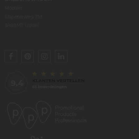
Mooierr
Elspeterweg 71d
3888MT Uddel
KLANTEN VERTELLEN
9.4
65 beoordelingen